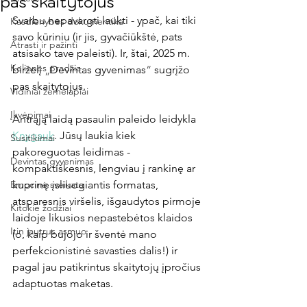
pas skaitytojus
Svarbu nepavargti laukti - ypač, kai tiki 
Kasdienybės dokumentika
savo kūriniu (ir jis, gyvačiūkštė, pats 
Atrasti ir pažinti
atsisako tave paleisti). Ir, štai, 2025 m. 
Kelionės pradžia
birželį 
„
Devintas gyvenimas
“
 sugrįžo 
pas skaitytojus. 
Vidiniai žemėlapiai
Įkvėpimai
Antrąją laidą pasaulin paleido leidykla 
Knygauk
. Jūsų laukia kiek 
Susitikimai
pakoreguotas leidimas - 
Devintas gyvenimas
kompaktiškesnis, lengviau į rankinę ar 
Emocinė sveikata
kuprinę įsliuogiantis formatas, 
atsparesnis viršelis, išgaudytos pirmoje 
Kitokie žodžiai
laidoje likusios nepastebėtos klaidos 
Itin jautrus asmuo
(o, kaip bujojo ir šventė mano 
perfekcionistinė savasties dalis!) ir 
pagal jau patikrintus skaitytojų įpročius 
adaptuotas maketas. 