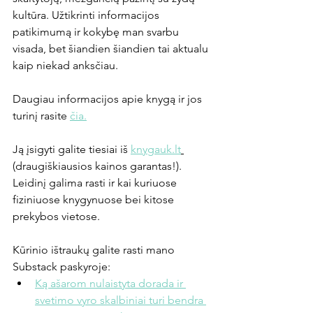
kultūra. Užtikrinti informacijos 
patikimumą ir kokybę man svarbu 
visada, bet šiandien šiandien tai aktualu 
kaip niekad anksčiau. 
Daugiau informacijos apie knygą ir jos 
turinį rasite 
čia.
Ją įsigyti galite tiesiai iš 
knygauk.lt
(draugiškiausios kainos garantas!). 
Leidinį galima rasti ir kai kuriuose 
fiziniuose knygynuose bei kitose 
prekybos vietose. 
Kūrinio ištraukų galite rasti mano 
Substack paskyroje: 
Ką ašarom nulaistyta dorada ir 
svetimo vyro skalbiniai turi bendra 