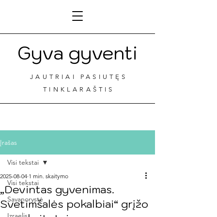
Gyva gyventi
JAUTRIAI PASIUTĘS
TINKLARAŠTIS
Įrašas
Visi tekstai
2025-08-04
1 min. skaitymo
Visi tekstai
„Devintas gyvenimas.
Savanorystė
Svetimšalės pokalbiai“ grįžo
Izraelis