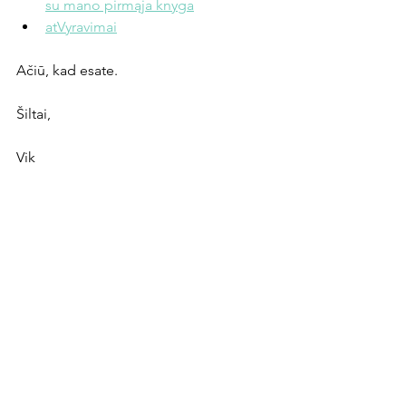
su mano pirmąja knyga
atVyravimai
Ačiū, kad esate. 
Šiltai,
Vik