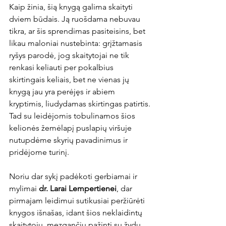
Kaip žinia, šią knygą galima skaityti 
dviem būdais. Ją ruošdama nebuvau 
tikra, ar šis sprendimas pasiteisins, bet 
likau maloniai nustebinta: grįžtamasis 
ryšys parodė, jog skaitytojai ne tik 
renkasi keliauti per pokalbius 
skirtingais keliais, bet ne vienas jų 
knygą jau yra perėjęs ir abiem 
kryptimis, liudydamas skirtingas patirtis. 
Tad su leidėjomis tobulinamos šios 
kelionės žemėlapį puslapių viršuje 
nutupdėme skyrių pavadinimus ir 
pridėjome turinį. 
Noriu dar sykį padėkoti gerbiamai ir 
mylimai 
dr. Larai Lempertienei
, dar 
pirmajam leidimui sutikusiai peržiūrėti 
knygos išnašas, idant šios neklaidintų 
skaitytojų, mezgančių pažintį su žydų 