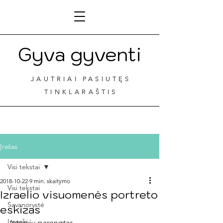
Gyva gyventi
JAUTRIAI PASIUTĘS
TINKLARAŠTIS
Įrašas
Visi tekstai
2018-10-22
9 min. skaitymo
Visi tekstai
Izraelio visuomenės portreto
Savanorystė
eskizas
Izraelis
Interviu parengtas 