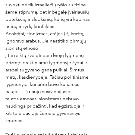
suvokti ne tik izraeliečių ryšio su fizine 
žeme stiprumą, bet ir begalę įvairiausių 
poteksčių ir sluoksnių, kurių yra kupinas 
arabų ir žydų konfliktas.
Apskritai, sionizmas, atėjęs į šį kraštą, 
ignoravo arabus. Jie neatitiko pirmųjų 
sionistų etnoso.
Į tai reiktų žvelgti per dviejų lygmenų 
prizmę: praktiniame lygmenyje žydai ir 
arabai sugyveno gana puikiai. Šimtus 
metų, kasdienybėje. Tačiau politiniame 
lygmenyje, kuriame buvo kuriamas 
naujos – iš naujo susivienijusios – 
tautos etnosas, sionistams nebuvo 
naudinga pripažinti, kad egzistuoja ir 
kiti toje pačioje žemėje gyvenantys 
žmonės.
Tad jie kalbėjo apie šią žemę kaip apie 