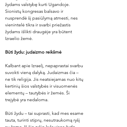
žydams valstybę kurti Ugandoje. 
Sionistų kongresas balsavo ir 
nusprendė šį pasiūlymą atmesti, nes 
vienintelė tikra ir svarbi priežastis 
žydams išlikti draugėje yra būtent 
Izraelio žemė.
Būti žydu: judaizmo reikšmė
Kalbant apie Izraelį, nepaprastai svarbu 
suvokti vieną dalyką. Judaizmas čia – 
ne tik religija. Jis neatsiejamas nuo kitų 
kertinių šios valstybės ir visuomenės 
elementų – tautybės ir žemės. Ši 
trejybė yra nedaloma.
Būti žydu – tai suprasti, kad mes esame 
tauta, turinti stiprų, nesutraukomą ryšį 
su žeme. Iš šio ryšio kyla visos žydo 