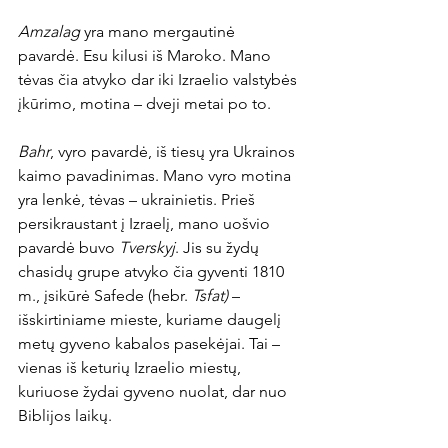
Amzalag
 yra mano mergautinė 
pavardė. Esu kilusi iš Maroko. Mano 
tėvas čia atvyko dar iki Izraelio valstybės 
įkūrimo, motina – dveji metai po to.
Bahr
, vyro pavardė, iš tiesų yra Ukrainos 
kaimo pavadinimas. Mano vyro motina 
yra lenkė, tėvas – ukrainietis. Prieš 
persikraustant į Izraelį, mano uošvio 
pavardė buvo 
Tverskyj
. Jis su žydų 
chasidų grupe atvyko čia gyventi 1810 
m., įsikūrė Safede (hebr. 
Tsfat)
 – 
išskirtiniame mieste, kuriame daugelį 
metų gyveno kabalos pasekėjai. Tai – 
vienas iš keturių Izraelio miestų, 
kuriuose žydai gyveno nuolat, dar nuo 
Biblijos laikų.