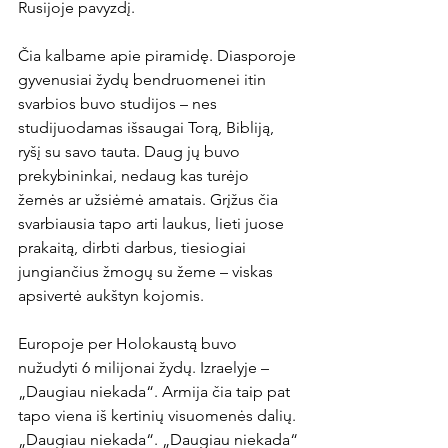
Rusijoje pavyzdį.
Čia kalbame apie piramidę. Diasporoje 
gyvenusiai žydų bendruomenei itin 
svarbios buvo studijos – nes 
studijuodamas išsaugai Torą, Bibliją, 
ryšį su savo tauta. Daug jų buvo 
prekybininkai, nedaug kas turėjo 
žemės ar užsiėmė amatais. Grįžus čia 
svarbiausia tapo arti laukus, lieti juose 
prakaitą, dirbti darbus, tiesiogiai 
jungiančius žmogų su žeme – viskas 
apsivertė aukštyn kojomis.
Europoje per Holokaustą buvo 
nužudyti 6 milijonai žydų. Izraelyje – 
„Daugiau niekada“. Armija čia taip pat 
tapo viena iš kertinių visuomenės dalių. 
„Daugiau niekada“. „Daugiau niekada“ 