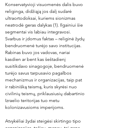
Konservatyvioji visuomenės dalis buvo 
religinga, didžiąją jos dalį sudarė 
ultraortodoksai, kuriems sionizmas 
neatrodė geras dalykas (1). Ilgainiui šie 
segmentai vis labiau integravosi.
Svarbus ir įdomus faktas – religinė žydų 
bendruomenė turėjo savo institucijas. 
Rabinas buvo jos vadovas, nariai 
kasdien ar bent kas šeštadienį 
susitikdavo sinagogoje, bendruomenė 
turėjo savus tarpusavio pagalbos 
mechanizmus ir organizacijas, taip pat 
ir rabinišką teismą, kuris skyrėsi nuo 
civilinių teismų, priklausiusių dabartinio 
Izraelio teritorijas tuo metu 
kolonizavusioms imperijoms.
Atvykėliai žydai steigėsi skirtingo tipo 
organizacijas, tačiau, manau, tai gana 