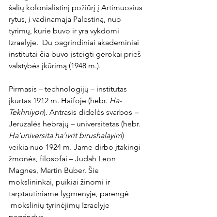
šalių kolonialistinį požiūrį į Artimuosius 
rytus, į vadinamąją Palestiną, nuo 
tyrimų, kurie buvo ir yra vykdomi 
Izraelyje.  Du pagrindiniai akademiniai 
institutai čia buvo įsteigti gerokai prieš 
valstybės įkūrimą (1948 m.).
Pirmasis – technologijų – institutas 
įkurtas 1912 m. Haifoje (hebr. 
Ha-
Tekhniyon
). Antrasis didelės svarbos
 – 
Jeruzalės hebrajų – universitetas (hebr. 
Ha’universita ha’ivrit birushalayim
) 
veikia nuo 1924 m. Jame dirbo įtakingi 
žmonės, filosofai – Judah Leon 
Magnes, Martin Buber. Šie 
mokslininkai, puikiai žinomi ir 
tarptautiniame lygmenyje, parengė 
 mokslinių tyrinėjimų Izraelyje 
pagrindus.