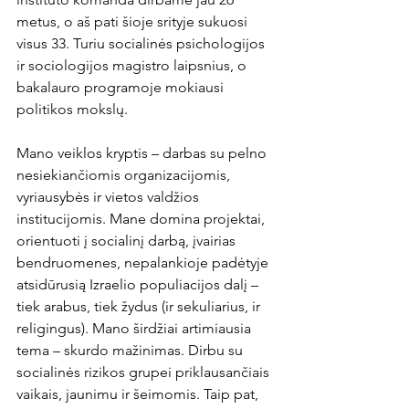
metus, o aš pati šioje srityje sukuosi 
visus 33. Turiu socialinės psichologijos 
ir sociologijos magistro laipsnius, o 
bakalauro programoje mokiausi 
politikos mokslų.
Mano veiklos kryptis – darbas su pelno 
nesiekiančiomis organizacijomis, 
vyriausybės ir vietos valdžios 
institucijomis. Mane domina projektai,  
orientuoti į socialinį darbą, įvairias 
bendruomenes, nepalankioje padėtyje 
atsidūrusią Izraelio populiacijos dalį – 
tiek arabus, tiek žydus (ir sekuliarius, ir 
religingus). Mano širdžiai artimiausia 
tema – skurdo mažinimas. Dirbu su 
socialinės rizikos grupei priklausančiais 
vaikais, jaunimu ir šeimomis. Taip pat, 