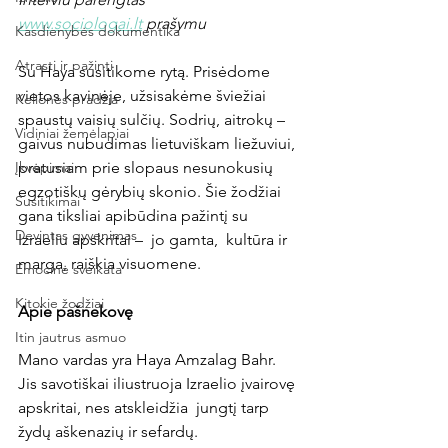
www.sociologai.lt
 prašymu
Kasdienybės dokumentika
Atrasti ir pažinti
Su Haya susitikome rytą. Prisėdome 
vietos kavinėje, užsisakėme šviežiai 
Kelionės pradžia
spaustų vaisių sulčių. Sodrių, aitrokų – 
Vidiniai žemėlapiai
gaivus nubudimas lietuviškam liežuviui, 
Įkvėpimai
pratusiam prie slopaus nesunokusių 
egzotiškų gėrybių skonio. Šie žodžiai 
Susitikimai
gana tiksliai apibūdina pažintį su 
Devintas gyvenimas
Izraeliu apskritai –  jo gamta,  kultūra ir 
marga, raiškia visuomene.
Emocinė sveikata
Kitokie žodžiai
Apie pašnekovę
Itin jautrus asmuo
Mano vardas yra Haya Amzalag Bahr. 
Jis savotiškai iliustruoja Izraelio įvairovę 
apskritai, nes atskleidžia  jungtį tarp 
žydų aškenazių ir sefardų.