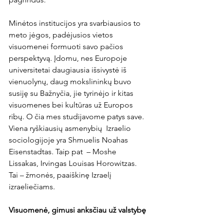
Minėtos institucijos yra svarbiausios to 
meto jėgos, padėjusios vietos 
visuomenei formuoti savo pačios 
perspektyvą. Įdomu, nes Europoje 
universitetai daugiausia išsivystė iš 
vienuolynų, daug mokslininkų buvo 
susiję su Bažnyčia, jie tyrinėjo ir kitas 
visuomenes bei kultūras už Europos 
ribų. O čia mes studijavome patys save. 
Viena ryškiausių asmenybių  Izraelio 
sociologijoje yra Shmuelis Noahas 
Eisenstadtas. Taip pat  – Moshe 
Lissakas, Irvingas Louis
as Horowitzas. 
Tai – žmonės, paaiškinę Izraelį 
izraeliečiams.
Visuomenė, gimusi anksčiau už valstybę