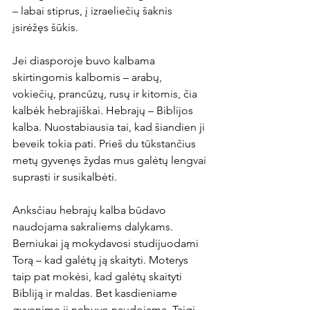
– labai stiprus, į izraeliečių šaknis 
įsirėžęs šūkis.
Jei diasporoje buvo kalbama 
skirtingomis kalbomis – arabų, 
vokiečių, prancūzų, rusų ir kitomis, čia 
kalbėk hebrajiškai. Hebrajų – Biblijos 
kalba. Nuostabiausia tai, kad šiandien ji 
beveik tokia pati. Prieš du tūkstančius 
metų gyvenęs žydas mus galėtų lengvai 
suprasti ir susikalbėti.
Anksčiau hebrajų kalba būdavo 
naudojama sakraliems dalykams. 
Berniukai ją mokydavosi studijuodami 
Torą – kad galėtų ją skaityti. Moterys 
taip pat mokėsi, kad galėtų skaityti 
Bibliją ir maldas. Bet kasdieniame 
gyvenime ji nebuvo naudojama. Taigi 