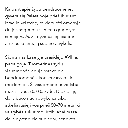
Kalbant apie žydų bendruomenę, 
gyvenusią Palestinoje prieš įkuriant 
Izraelio valstybę, reikia turėti omenyje 
du jos segmentus. Viena grupė yra 
senieji 
jeshuv
 – gyvenusieji čia per 
amžius, o antrąją sudaro atvykėliai.
Sionizmas Izraelyje prasidėjo XVIII a. 
pabaigoje. Tuometinės žydų 
visuomenės viduje vyravo dvi 
bendruomenės: konservatyvioji ir 
modernioji. Ši visuomenė buvo labai 
maža – vos 500 000 žydų. Didžioji jų 
dalis buvo nauji atvykėliai arba 
atkeliavusieji vos prieš 50–70 metų iki 
valstybės sukūrimo, ir tik labai maža 
dalis gyveno čia nuo senų senovės.