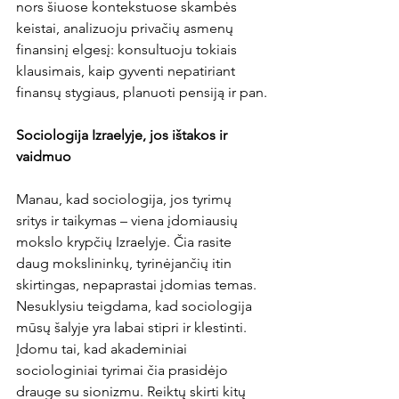
nors šiuose kontekstuose skambės 
keistai, analizuoju privačių asmenų 
finansinį elgesį: konsultuoju tokiais 
klausimais, kaip gyventi nepatiriant 
finansų stygiaus, planuoti pensiją ir pan.
Sociologija Izraelyje, jos ištakos ir 
vaidmuo
Manau, kad sociologija, jos tyrimų 
sritys ir taikymas – viena įdomiausių 
mokslo krypčių Izraelyje. Čia rasite 
daug mokslininkų, tyrinėjančių itin 
skirtingas, nepaprastai įdomias temas. 
Nesuklysiu teigdama, kad sociologija 
mūsų šalyje yra labai stipri ir klestinti.
Įdomu tai, kad akademiniai 
sociologiniai tyrimai čia prasidėjo 
drauge su sionizmu. Reiktų skirti kitų 