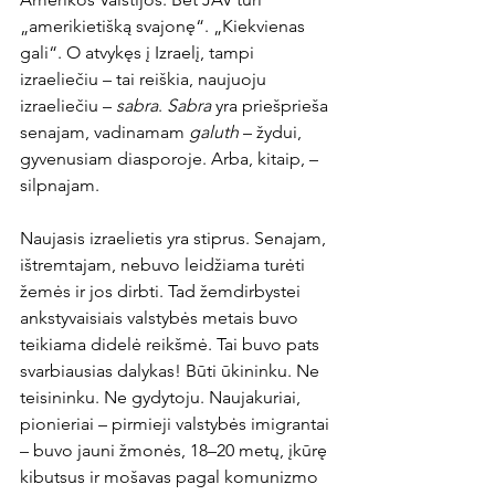
„amerikietišką svajonę“. „Kiekvienas 
gali“. O atvykęs į Izraelį, tampi 
izraeliečiu – tai reiškia, naujuoju 
izraeliečiu – 
sabra
. 
Sabra
 yra priešprieša 
senajam, vadinamam 
galuth
 – žydui, 
gyvenusiam diasporoje. Arba, kitaip, – 
silpnajam.
Naujasis izraelietis yra stiprus. Senajam, 
ištremtajam, nebuvo leidžiama turėti 
žemės ir jos dirbti. Tad žemdirbystei 
ankstyvaisiais valstybės metais buvo 
teikiama didelė reikšmė. Tai buvo pats 
svarbiausias dalykas! Būti ūkininku. Ne 
teisininku. Ne gydytoju. Naujakuriai, 
pionieriai – pirmieji valstybės imigrantai 
– buvo jauni žmonės, 18–20 metų, įkūrę 
kibutsus ir mošavas pagal komunizmo 