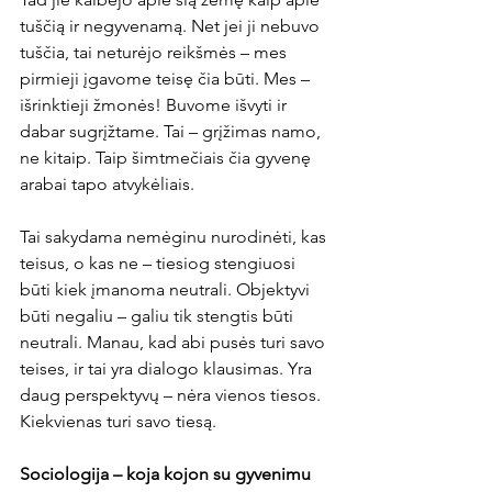
tuščią ir negyvenamą. Net jei ji nebuvo 
tuščia, tai neturėjo reikšmės – mes 
pirmieji įgavome teisę čia būti. Mes – 
išrinktieji žmonės! Buvome išvyti ir 
dabar sugrįžtame. Tai – grįžimas namo, 
ne kitaip. Taip šimtmečiais čia gyvenę 
arabai tapo atvykėliais.
Tai sakydama nemėginu nurodinėti, kas 
teisus, o kas ne – tiesiog stengiuosi 
būti kiek įmanoma neutrali. Objektyvi 
būti negaliu – galiu tik stengtis būti 
neutrali. Manau, kad abi pusės turi savo 
teises, ir tai yra dialogo klausimas. Yra 
daug perspektyvų – nėra vienos tiesos. 
Kiekvienas turi savo tiesą.
Sociologija – koja kojon su gyvenimu