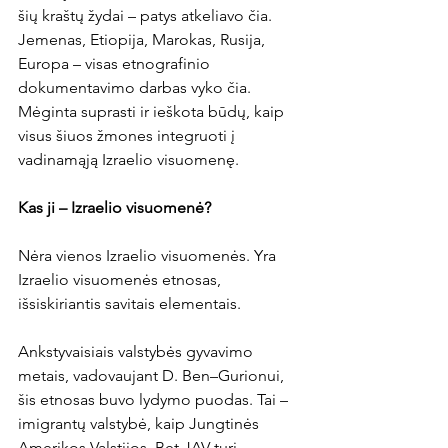
šių kraštų žydai – patys atkeliavo čia. 
Jemenas, Etiopija, Marokas, Rusija, 
Europa – visas etnografinio 
dokumentavimo darbas vyko čia. 
Mėginta suprasti ir ieškota būdų, kaip 
visus šiuos žmones integruoti į 
vadinamąją Izraelio visuomenę.
Kas ji – Izraelio visuomenė?
Nėra vienos Izraelio visuomenės. Yra 
Izraelio visuomenės etnosas, 
išsiskiriantis savitais elementais.
Ankstyvaisiais valstybės gyvavimo 
metais, vadovaujant D. Ben–Gurionui, 
šis etnosas buvo lydymo puodas. Tai – 
imigrantų valstybė, kaip Jungtinės 
Amerikos Valstijos. Bet JAV turi 