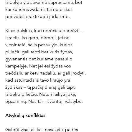
Izraelyje yra savaime suprantama, bet 
kai kuriems žydams tai nereiškia 
prievolės praktikuoti judaizmo.
Kitas dalykas, kurį norėčiau pabrėžti – 
Izraelis, ko gero, pirmoji, jei ne 
vienintelė, šalis pasaulyje, kurios 
piliečiu gali tapti bet kuris žydas, 
gyvenantis bet kuriame pasaulio 
kampelyje. Net jei esi žydas vos 
trečdaliu ar ketvirtadaliu, ar gali įrodyti, 
kad aštuntadalis tavo kraujo yra 
žydiškas – tą pačią dieną gali tapti 
Izraelio piliečiu. Neturi laikyti jokių 
egzaminų. Nes tai – šventoji valstybė.
Atvykėlių konfliktas
Galbūt visa tai, kas pasakyta, padės 