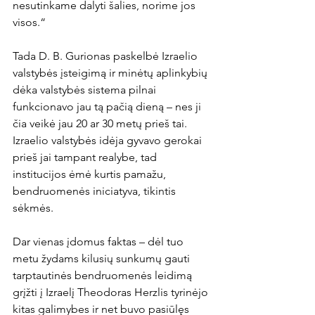
nesutinkame dalyti šalies, norime jos 
visos.“
Tada D. B. Gurionas paskelbė Izraelio 
valstybės įsteigimą ir minėtų aplinkybių 
dėka valstybės sistema pilnai 
funkcionavo jau tą pačią dieną – nes ji 
čia veikė jau 20 ar 30 metų prieš tai. 
Izraelio valstybės idėja gyvavo gerokai 
prieš jai tampant realybe, tad 
institucijos ėmė kurtis pamažu, 
bendruomenės iniciatyva, tikintis 
sėkmės.
Dar vienas įdomus faktas – dėl tuo 
metu žydams kilusių sunkumų gauti 
tarptautinės bendruomenės leidimą 
grįžti į Izraelį Theodoras Herzlis tyrinėjo 
kitas galimybes ir net buvo pasiūlęs 