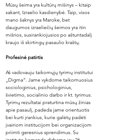
Mūsų šeima yra kultūrų mišinys – kitaip 
sakant, Izraelio kasdienybė. Taip, visos 
mano šaknys yra Maroke, bet 
daugumos izraeliečių šeimos yra itin 
mišrios, susirankiojusios po aštuntadalį 
kraujo iš skirtingų pasaulio kraštų.
Profesinė patirtis
Aš vadovauju taikomųjų tyrimų institutui 
„Digma“. Jame vykdome taikomuosius 
sociologinius, psichologinius, 
švietimo, socialinio darbo ir kt. tyrimus. 
Tyrimų rezultatai praturtina mūsų žinias 
apie pasaulį, padeda jame orientuotis 
bei kurti įrankius, kurie galėtų padėti 
įvairiom institucijom bei organizacijom 
priimti geresnius sprendimus. Su 
instituto komanda dirbame jau 26 