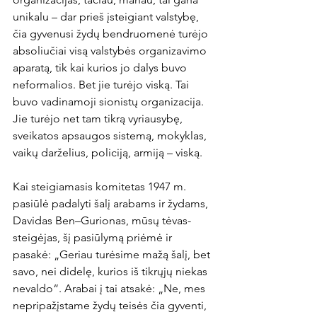
unikalu – dar prieš įsteigiant valstybę, 
čia gyvenusi žydų bendruomenė turėjo 
absoliučiai visą valstybės organizavimo 
aparatą, tik kai kurios jo dalys buvo 
neformalios. Bet jie turėjo viską. Tai 
buvo vadinamoji sionistų organizacija. 
Jie turėjo net tam tikrą vyriausybę, 
sveikatos apsaugos sistemą, mokyklas, 
vaikų darželius, policiją, armiją – viską.
Kai steigiamasis komitetas 1947 m. 
pasiūlė padalyti šalį arabams ir žydams, 
Davidas Ben–Gurionas, mūsų tėvas-
steigėjas, šį pasiūlymą priėmė ir 
pasakė: „Geriau turėsime mažą šalį, bet 
savo, nei didelę, kurios iš tikrųjų niekas 
nevaldo“. Arabai į tai atsakė: „Ne, mes 
nepripažįstame žydų teisės čia gyventi, 