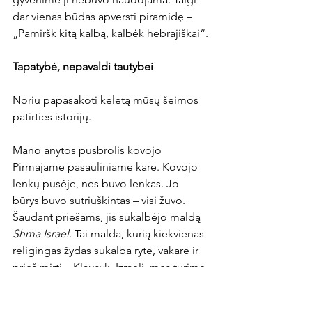
dar vienas būdas apversti piramidę – 
„Pamiršk kitą kalbą, kalbėk hebrajiškai“.
Tapatybė, nepavaldi tautybei
Noriu papasakoti keletą mūsų šeimos 
patirties istorijų.
Mano anytos pusbrolis kovojo 
Pirmajame pasauliniame kare. Kovojo 
lenkų pusėje, nes buvo lenkas. Jo 
būrys buvo sutriuškintas – visi žuvo. 
Šaudant priešams, jis sukalbėjo maldą 
Shma Israel
. Tai malda, kurią kiekvienas 
religingas žydas sukalba ryte, vakare ir 
prieš mirtį. „Klausyk, Izraeli, mes turime 
vieną Dievą ir jis yra vienintelis.“