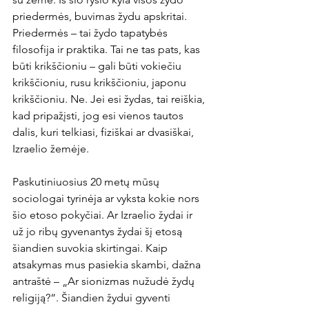
priedermės, buvimas žydu apskritai. 
Priedermės – tai žydo tapatybės 
filosofija ir praktika. Tai ne tas pats, kas 
būti krikščioniu – gali būti vokiečiu 
krikščioniu, rusu krikščioniu, japonu 
krikščioniu. Ne. Jei esi žydas, tai reiškia, 
kad pripažįsti, jog esi vienos tautos 
dalis, kuri telkiasi, fiziškai ar dvasiškai, 
Izraelio žemėje.
Paskutiniuosius 20 metų mūsų 
sociologai tyrinėja ar vyksta kokie nors 
šio etoso pokyčiai. Ar Izraelio žydai ir 
už jo ribų gyvenantys žydai šį etosą 
šiandien suvokia skirtingai. Kaip 
atsakymas mus pasiekia skambi, dažna 
antraštė – „Ar sionizmas nužudė žydų 
religiją?“. Šiandien žydui gyventi 