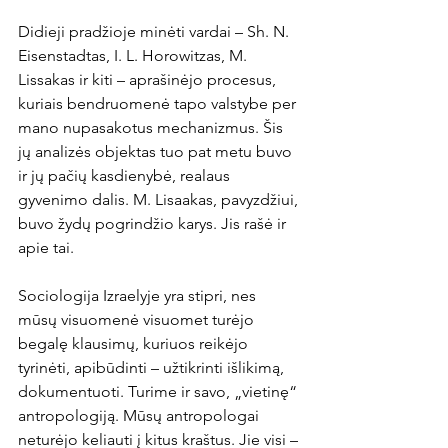
Didieji pradžioje minėti vardai – Sh. N. 
Eisenstadtas, I. L. Horowitzas, M. 
Lissakas ir kiti – aprašinėjo procesus, 
kuriais bendruomenė tapo valstybe per 
mano nupasakotus mechanizmus. Šis 
jų analizės objektas tuo pat metu buvo 
ir jų pačių kasdienybė, realaus 
gyvenimo dalis. M. Lisaakas, pavyzdžiui, 
buvo žydų pogrindžio karys. Jis rašė ir 
apie tai.
Sociologija Izraelyje yra stipri, nes 
mūsų visuomenė visuomet turėjo 
begalę klausimų, kuriuos reikėjo 
tyrinėti, apibūdinti – užtikrinti išlikimą, 
dokumentuoti. Turime ir savo, „vietinę“ 
antropologiją. Mūsų antropologai 
neturėjo keliauti į kitus kraštus. Jie visi – 