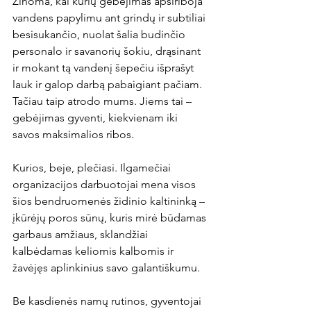
Žinoma, kai kurių gebėjimas apsiriboja 
vandens papylimu ant grindų ir subtiliai 
besisukančio, nuolat šalia budinčio 
personalo ir savanorių šokiu, drąsinant 
ir mokant tą vandenį šepečiu išprašyt 
lauk ir galop darbą pabaigiant pačiam. 
Tačiau taip atrodo mums. Jiems tai – 
gebėjimas gyventi, kiekvienam iki 
savos maksimalios ribos.
Kurios, beje, plečiasi. Ilgamečiai 
organizacijos darbuotojai mena visos 
šios bendruomenės židinio kaltininką – 
įkūrėjų poros sūnų, kuris mirė būdamas 
garbaus amžiaus, sklandžiai 
kalbėdamas keliomis kalbomis ir 
žavėjęs aplinkinius savo galantiškumu.
Be kasdienės namų rutinos, gyventojai 