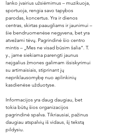
lanko įvairius užsiėmimus – muzikuoja, 
sportuoja, rengia savo tapybos 
parodas, koncertus. Yra ir dienos 
centras, skirtas paaugliams ir jaunimui – 
šie bendruomenėse negyvena, bet yra 
atvežami tėvų. Pagrindinė šio centro 
mintis – „Mes ne visad būsim šalia“. T. 
y., jame siekiama parengti jaunus 
neįgalius žmones galimam išsiskyrimui 
su artimaisiais, stiprinant jų 
nepriklausomybę nuo aplinkinių 
kasdienėse užduotyse.
Informacijos yra daug daugiau, bet 
tokia būtų šios organizacijos 
pagrindinė spalva. Tikriausiai, pažinus 
daugiau atspalvių iš vidaus, šį tekstą 
pildysiu.