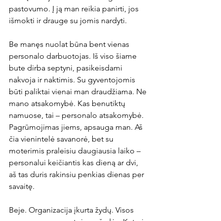
pastovumo. Į ją man reikia panirti, jos 
išmokti ir drauge su jomis nardyti.
Be manęs nuolat būna bent vienas 
personalo darbuotojas. Iš viso šiame 
bute dirba septyni, pasikeisdami 
nakvoja ir naktimis. Su gyventojomis 
būti paliktai vienai man draudžiama. Ne 
mano atsakomybė. Kas benutiktų 
namuose, tai – personalo atsakomybė. 
Pagrūmojimas jiems, apsauga man. Aš 
čia vienintelė savanorė, bet su 
moterimis praleisiu daugiausia laiko – 
personalui keičiantis kas dieną ar dvi, 
aš tas duris rakinsiu penkias dienas per 
savaitę.
Beje. Organizacija įkurta žydų. Visos 