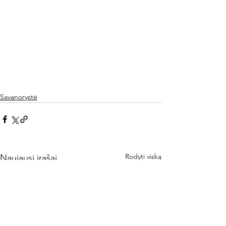
Savanorystė
Rodyti viską
Naujausi įrašai