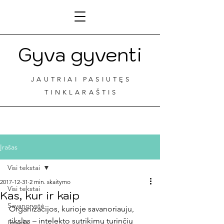
Gyva gyventi
JAUTRIAI PASIUTĘS
TINKLARAŠTIS
Įrašas
Visi tekstai
2017-12-31
2 min. skaitymo
Visi tekstai
Kas, kur ir kaip
Savanorystė
Organizacijos, kurioje savanoriauju, 
tikslas – intelekto sutrikimų turinčių 
Izraelis