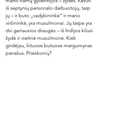
mano namų gyventojos – žydės. Keturi 
iš septynių personalo darbuotojų, tarp 
jų – ir buto „vadybininkė“ ir mano 
viršininkė, yra musulmonai. Jų tarpe yra 
dvi geriausios draugės – iš Indijos kilusi 
žydė ir vietinė musulmonė. Kiek 
girdėjau, kituose butuose margumynas 
panašus. Prieskonių?