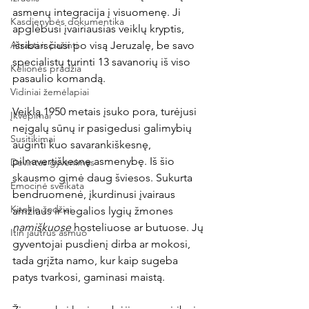
asmenų integracija į visuomenę. Ji 
Kasdienybės dokumentika
apglėbusi įvairiausias veiklų kryptis, 
Atrasti ir pažinti
išsibarsčiusi po visą Jeruzalę, be savo 
specialistų turinti 13 savanorių iš viso 
Kelionės pradžia
pasaulio komandą.
Vidiniai žemėlapiai
Veiklą 1950 metais įsuko pora, turėjusi 
Įkvėpimai
neįgalų sūnų ir pasigedusi galimybių 
Susitikimai
auginti kuo savarankiškesnę, 
pilnavertiškesnę asmenybę. Iš šio 
Devintas gyvenimas
skausmo gimė daug šviesos. Sukurta 
Emocinė sveikata
bendruomenė, įkurdinusi įvairaus 
Kitokie žodžiai
amžiaus ir negalios lygių žmones 
namiškuose 
hosteliuose ar butuose. Jų 
Itin jautrus asmuo
gyventojai pusdienį dirba ar mokosi, 
tada grįžta namo, kur kaip sugeba 
patys tvarkosi, gaminasi maistą.