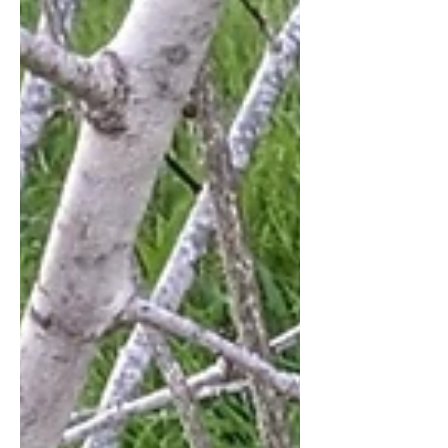
pas skaitytojus. Antrąją laidą pasaulin
paleido leidykla Knygauk . Jūsų laukia
kiek pakoreguotas leidimas -
kompaktiškesnis, lengviau į rankinę ar
kuprinę įsliuogiantis formatas,
atsparesnis viršelis, išgaudytos pirmoje
laidoje likusios nepastebėtos klaidos
(o, kaip bujojo ir šventė mano
perfekcionistinė savasties