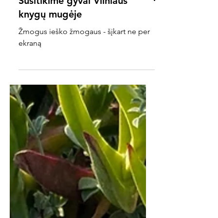
Susitikime gyvai Vilniaus
knygų mugėje
Žmogus ieško žmogaus - šįkart ne per
ekraną