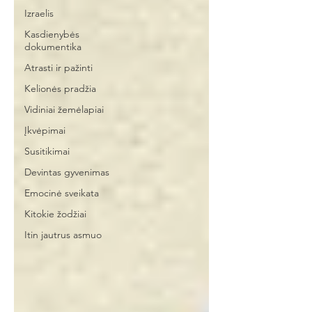
Izraelis
Kasdienybės
dokumentika
Atrasti ir pažinti
Kelionės pradžia
Vidiniai žemėlapiai
Įkvėpimai
Susitikimai
Devintas gyvenimas
Emocinė sveikata
Kitokie žodžiai
Itin jautrus asmuo