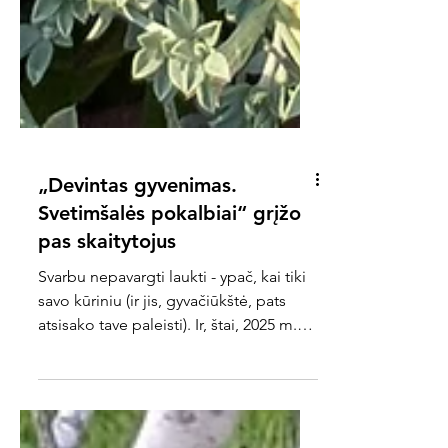
„Devintas gyvenimas.
Svetimšalės pokalbiai“ grįžo
pas skaitytojus
Svarbu nepavargti laukti - ypač, kai tiki
savo kūriniu (ir jis, gyvačiūkštė, pats
atsisako tave paleisti). Ir, štai, 2025 m.
birželį „ Devintas gyvenimas “ sugrįžo