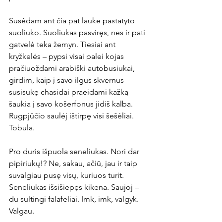
Susėdam ant čia pat lauke pastatyto 
suoliuko. Suoliukas pasviręs, nes ir pati 
gatvelė teka žemyn. Tiesiai ant 
kryžkelės – pypsi visai palei kojas 
pračiuoždami arabiški autobusiukai, 
girdim, kaip į savo ilgus skvernus 
susisukę chasidai praeidami kažką 
šaukia į savo košerfonus jidiš kalba. 
Rugpjūčio saulėj ištirpę visi šešėliai. 
Tobula.
Pro duris išpuola seneliukas. Nori dar 
pipiriukų!? Ne, sakau, ačiū, jau ir taip 
suvalgiau pusę visų, kuriuos turit. 
Seneliukas išsišiepęs kikena. Saujoj – 
du sultingi falafeliai. Imk, imk, valgyk. 
Valgau.