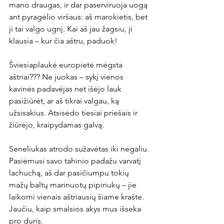
mano draugas, ir dar paserviruoja uogą 
ant pyragėlio viršaus: aš marokietis, bet 
ji tai valgo ugnį. Kai aš jau žagsiu, ji 
klausia – kur čia aštru, paduok!
Šviesiaplaukė europietė mėgsta 
aštriai??? Ne juokas – sykį vienos 
kavinės padavėjas net išėjo lauk 
pasižiūrėt, ar aš tikrai valgau, ką 
užsisakius. Atsisėdo tiesiai priešais ir 
žiūrėjo, kraipydamas galvą.
Seneliukas atrodo sužavėtas iki negaliu. 
Pasiėmusi savo tahinio padažu varvatį 
lachuchą, aš dar pasičiumpu tokių 
mažų baltų marinuotų pipiriukų – jie 
laikomi vienais aštriausių šiame krašte. 
Jaučiu, kaip smalsios akys mus išseka 
pro duris.