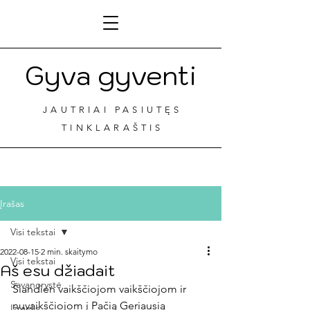
Gyva gyventi
JAUTRIAI PASIUTĘS
TINKLARAŠTIS
Įrašas
Visi tekstai
2022-08-15
2 min. skaitymo
Visi tekstai
Aš esu džiadait
Savanorystė
Šiandien vaikščiojom vaikščiojom ir 
nuvaikščiojom į Pačią Geriausią 
Izraelis