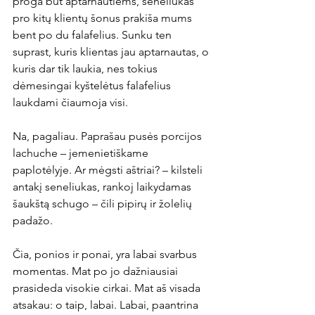
proga būt aptarnautiems, seneliukas 
pro kitų klientų šonus prakiša mums 
bent po du falafelius. Sunku ten 
suprast, kuris klientas jau aptarnautas, o 
kuris dar tik laukia, nes tokius 
dėmesingai kyštelėtus falafelius 
laukdami čiaumoja visi.
Na, pagaliau. Paprašau pusės porcijos 
lachuche – jemenietiškame 
paplotėlyje. Ar mėgsti aštriai? – kilsteli 
antakį seneliukas, rankoj laikydamas 
šaukštą schugo – čili pipirų ir žolelių 
padažo.
Čia, ponios ir ponai, yra labai svarbus 
momentas. Mat po jo dažniausiai 
prasideda visokie cirkai. Mat aš visada 
atsakau: o taip, labai. Labai, paantrina 