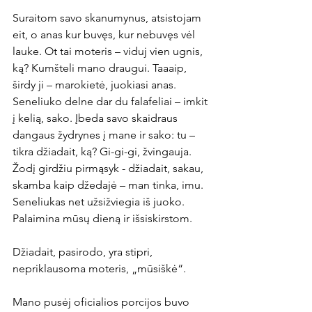
Suraitom savo skanumynus, atsistojam 
eit, o anas kur buvęs, kur nebuvęs vėl 
lauke. Ot tai moteris – viduj vien ugnis, 
ką? Kumšteli mano draugui. Taaaip, 
širdy ji – marokietė, juokiasi anas. 
Seneliuko delne dar du falafeliai – imkit 
į kelią, sako. Įbeda savo skaidraus 
dangaus žydrynes į mane ir sako: tu – 
tikra džiadait, ką? Gi-gi-gi, žvingauja. 
Žodį girdžiu pirmąsyk - džiadait, sakau, 
skamba kaip džedajė – man tinka, imu. 
Seneliukas net užsižviegia iš juoko. 
Palaimina mūsų dieną ir išsiskirstom.
Džiadait, pasirodo, yra stipri, 
nepriklausoma moteris, „mūsiškė“.
Mano pusėj oficialios porcijos buvo 