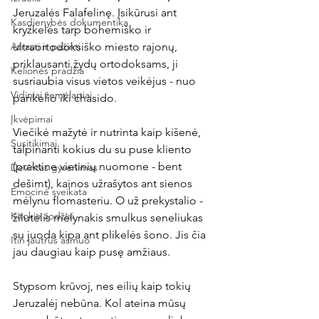
Jeruzalės Falafelinę. Įsikūrusi ant 
Kasdienybės dokumentika
kryžkelės tarp bohemiško ir 
Atrasti ir pažinti
ultraortodoksiško miesto rajonų, 
priklausanti žydų ortodoksams, ji 
Kelionės pradžia
susriaubia visus vietos veikėjus - nuo 
Vidiniai žemėlapiai
pankelio iki chasido.
Įkvėpimai
Viečikė mažytė ir nutrinta kaip kišenė, 
Susitikimai
talpinanti kokius du su puse kliento 
(praktine vietinių nuomone - bent 
Devintas gyvenimas
dešimt), kainos užrašytos ant sienos 
Emocinė sveikata
mėlynu flomasteriu. O už prekystalio - 
Kitokie žodžiai
žilutėlis mėlynakis smulkus seneliukas 
su juoda kipa ant plikelės šono. Jis čia 
Itin jautrus asmuo
jau daugiau kaip pusę amžiaus.
Stypsom krūvoj, nes eilių kaip tokių 
Jeruzalėj nebūna. Kol ateina mūsų 