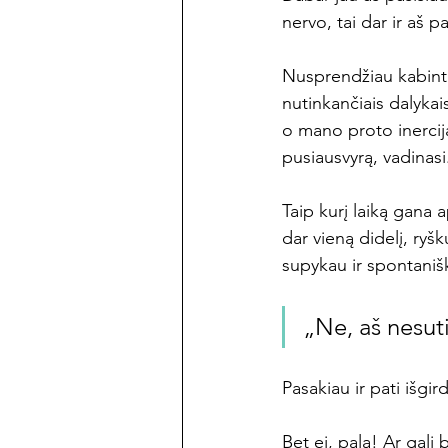
nervo, tai dar ir aš 
Nusprendžiau kabintis 
nutinkančiais dalykais
o mano proto inercija
pusiausvyrą, vadinasi
Taip kurį laiką gana 
dar vieną didelį, ryš
supykau ir spontaniš
„Ne, aš nesut
Pasakiau ir pati išgir
Bet ei, pala! Ar gali