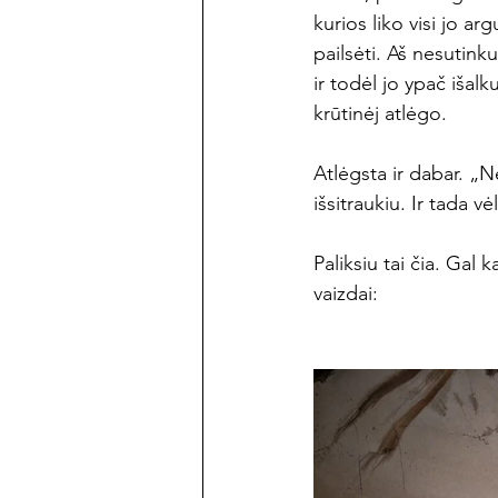
kurios liko visi jo a
pailsėti. Aš nesutink
ir todėl jo ypač išal
krūtinėj atlėgo.
Atlėgsta ir dabar. „N
išsitraukiu. Ir tada v
Paliksiu tai čia. Gal
vaizdai: