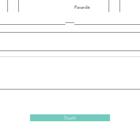
Pavardė
Pratimas, padedantis
Nebe
suvaldyti neramias mintis
atvi
Siųsti