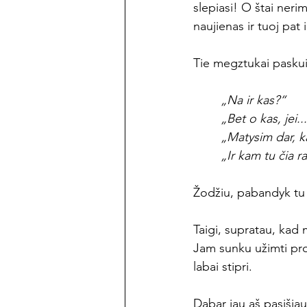
slepiasi! O štai ner
naujienas ir tuoj pa
Tie megztukai paskui
„Na ir kas?“
„Bet o kas, jei..
„Matysim dar, ka
„Ir kam tu čia r
Žodžiu, pabandyk tu 
Taigi, supratau, ka
Jam sunku užimti prop
labai stipri.
Dabar jau aš pasišiau