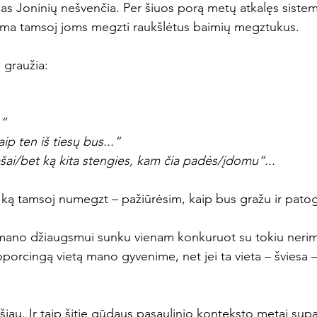
imas Joninių nešvenčia. Per šiuos porą metų atkalęs siste
t ima tamsoj joms megzti raukšlėtus baimių megztukus.
 graužia:
.“
ip ten iš tiesų bus...“
ašai/bet ką kita stengies, kam čia padės/įdomu“...
ką tamsoj numegzt – pažiūrėsim, kaip bus gražu ir pato
d mano džiaugsmui sunku vienam konkuruot su tokiu neri
orcingą vietą mano gyvenime, net jei ta vieta – šviesa – y
šiau. Ir taip šitie gūdaus pasaulinio konteksto metai supa