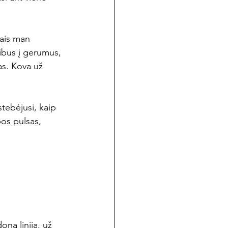
iais man 
kibus į gerumus, 
as. Kova už 
stebėjusi, kaip 
pos pulsas, 
ną liniją, už 