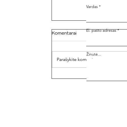
Vardas
El. pašto adresas
Komentarai
Žinutė...
Parašykite komentarą...
Neemigrantai. Šylanti
Lietuva