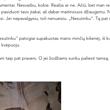
rgumentai. Nesvarbu, kokie. Realūs ar ne. Ačiū, bet man re
u pasiduoti tavo įtakai, aš dabar maitinsiuos džiaugsmu. 
kusi. Jei nepavalgysiu, toli nenueisiu. „Nesutinku“. Tą pat
esutinku“ patogiai supakuotas mano minčių kišenėj, iš kuri
ėl kvėpuoju.
 kam taip pat pravers. O jei žodžiams sunku paliesti tamsą, 