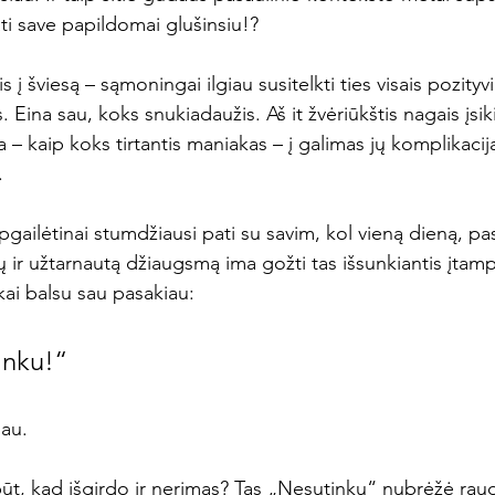
pati save papildomai glušinsiu!?
į šviesą – sąmoningai ilgiau susitelkti ties visais pozityv
. Eina sau, koks snukiadaužis. Aš it žvėriūkštis nagais įsi
 – kaip koks tirtantis maniakas – į galimas jų komplikacij
.
apgailėtinai stumdžiausi pati su savim, kol vieną dieną, pa
kų ir užtarnautą džiaugsmą ima gožti tas išsunkiantis įtam
kai balsu sau pasakiau:
inku!“
dau.
 būt, kad išgirdo ir nerimas? Tas „Nesutinku“ nubrėžė raudo