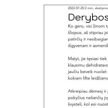
2022-07-20
2 min. skaitymo
Vidiniai žemėlapiai
Įkvėpim
Derybos 
Ko gero, visi žinom 
Itin jautrus asmuo
šliopus, aš stipriau 
patirčių ir nesibaigia
išgyvenam ir asmeniš
Matyt, jie tęsiasi ti
klausimu dehidratavo,
jaučiu beveik nuolat: 
kokiam lifte leidžiam
Atkreipiau dėmesį ir 
pokyčius nešančių įvy
švysteli, kol esi nuo