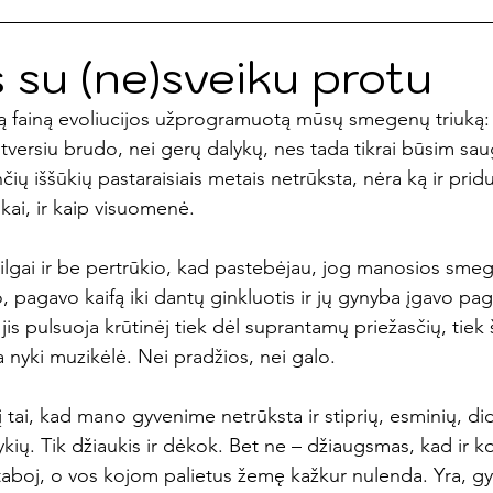
ai
Susitikimai
Devintas gyvenimas
Emocinė svei
su (ne)sveiku protu
tą fainą evoliucijos užprogramuotą mūsų smegenų triuką:
įsitversiu brudo, nei gerų dalykų, nes tada tikrai būsim sa
nčių iššūkių pastaraisiais metais netrūksta, nėra ką ir prid
kai, ir kaip visuomenė.
ek ilgai ir be pertrūkio, kad pastebėjau, jog manosios sme
 pagavo kaifą iki dantų ginkluotis ir jų gynyba įgavo pag
jis pulsuoja krūtinėj tiek dėl suprantamų priežasčių, tiek 
a nyki muzikėlė. Nei pradžios, nei galo.
į tai, kad mano gyvenime netrūksta ir stiprių, esminių, di
kių. Tik džiaukis ir dėkok. Bet ne – džiaugsmas, kad ir ko
staboj, o vos kojom palietus žemę kažkur nulenda. Yra, gy