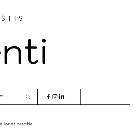
AŠTIS
nti
elionės pradžia