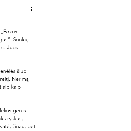
kata
Kitokie žodžiai
 „Fokus-
ugūs“. Sunkių 
urt. Juos 
genėlės šiuo 
reitį. Nerimą 
šiaip kaip 
delius gerus 
ks ryškus, 
vatė, žinau, bet 