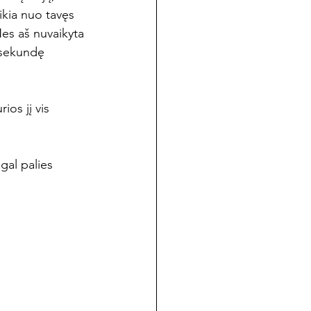
ikia nuo tavęs 
Nes aš nuvaikyta 
 sekundę 
os jį vis 
gal palies 