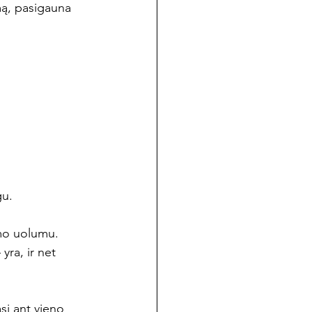
mą, pasigauna 
gu.
mo uolumu. 
ra, ir net 
si ant vieno 